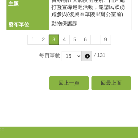
費動物狂犬病疫苗注射、晶片施
打暨宣導巡迴活動，邀請民眾踴
躍參與(復興區華陵里辦公室前)
動物保護課
1
2
3
4
5
6
...
9
/
131
每頁筆數
回上一頁
回最上面
:::