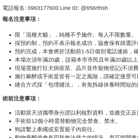
電話報名: 0963177600 Line ID: @656rthsh
報名注意事項：
限「混種犬貓」，純種不予施作。每人不限數量。
採預約制，預約不表示報名成功，協會保有篩選評
預約完成，本會將於活動前1-5日個別電話連絡，
本場次須年滿20歲，設籍本市市民且年滿20歲以
現場需施打狂犬病疫苗、晶片並作寵物登記(不須
施行麻醉或手術是皆有一定之風險，請確定接受可
縫合方式採「包埋縫法」，有免拆線休養時間短的
術前注意事項：
活動當天須攜帶身分證以利核對資料，並繳交正反
手術前12個小時需替動物完全禁食、禁水。
狗請繫上牽繩或安置籠子內前往。
動物麻醉後會有四肢無法使力的情況，盡可能開車