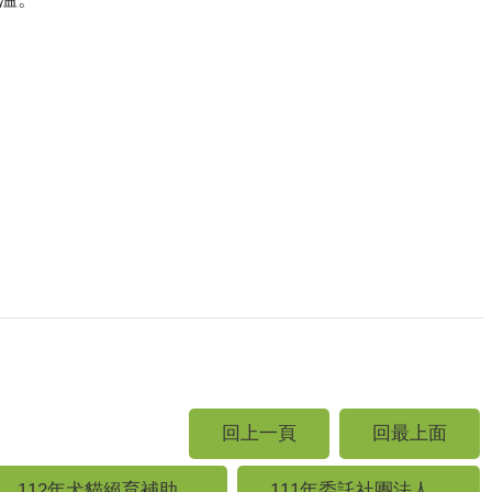
回上一頁
回最上面
112年犬貓絕育補助...
111年委託社團法人...