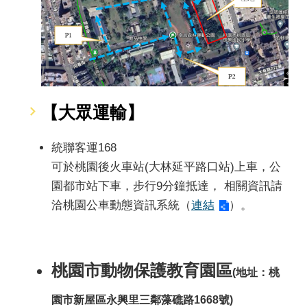
【大眾運輸】
統聯客運168
可於桃園後火車站(大林延平路口站)上車，公
園都市
站下車，步行9分鐘抵達，
相關資訊
請
洽桃園公車動態資訊系統（
連結
）。
桃園市動物保護教育園區
(地址：桃
園市新屋區永興里三鄰藻礁路1668號)