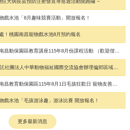
物狂犬病疫苗預防注射暨宣導巡迴活動開跑囉 ~
物戲水池「8月趣味競賽活動」開放報名！
處！桃園南昌寵物戲水池8月預約報名
保園區教育講座115年8月份課程活動 （歡迎偕同小朋友及寵物一起參加）
人中華動物福祉國際交流協會辦理偏郊區域推廣混種犬貓三合一免費絕育活動(大園區、蘆竹區場次)
昌教育動保園區115年8月1日毛孩狂歡日 寵物友善市集
物戲水池「毛孩游泳趣」游泳比賽 開放報名！
更多最新消息