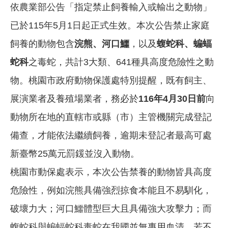
依農業部公告「指定禁止飼養輸入或輸出之動物」
已於115年5月1日起正式生效。本次公告禁止家庭
飼養的動物包含
浣熊、河口鱷
，以及
蝮蛇科、蝙蝠
蛇科
之毒蛇，共計3大類、641種具高度危險性之動
物。桃園市政府動物保護處特別提醒，既有飼主、
展演業者及養殖場業者，務必於
116年4月30日前
向
動物所在地的直轄市或縣（市）主管機關完成登記
備查，才能依法繼續飼養，逾期未登記者最高可處
新臺幣25萬元罰鍰並沒入動物。
桃園市動保處表示，本次公告禁養的動物皆具高度
危險性，例如浣熊具備強烈掠食本能且不易馴化，
破壞力大；河口鱷體型巨大且具備強大攻擊力；而
蝮蛇科與蝙蝠蛇科毒蛇在我國並無專用血清，若不