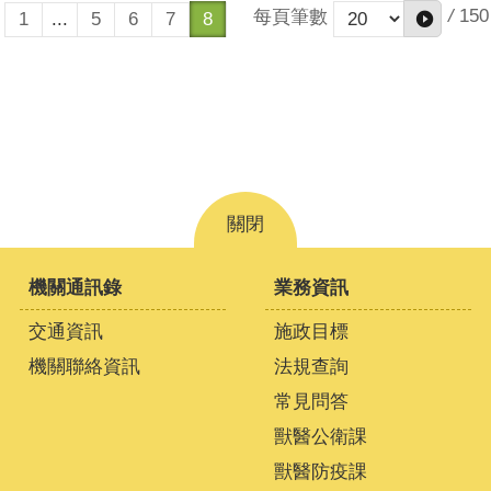
/
150
每頁筆數
1
...
5
6
7
8
關閉
機關通訊錄
業務資訊
交通資訊
施政目標
機關聯絡資訊
法規查詢
常見問答
獸醫公衛課
獸醫防疫課